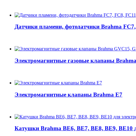
Датчики пламени, фотодатчики Brahma FC7,
Электромагнитные газовые клапаны Brahm
Электромагнитные клапаны Brahma E7
Катушки Brahma BE6, BE7, BE8, BE9, BE10 