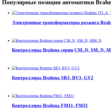
Популярные позиции автоматики Brah
Электронные трансформаторы розжига Brah
Контроллеры Brahma серии CM..N, SM..N, 
Контроллеры Brahma SR3, BV3, GV2
Контроллеры Brahma FM11, FM31