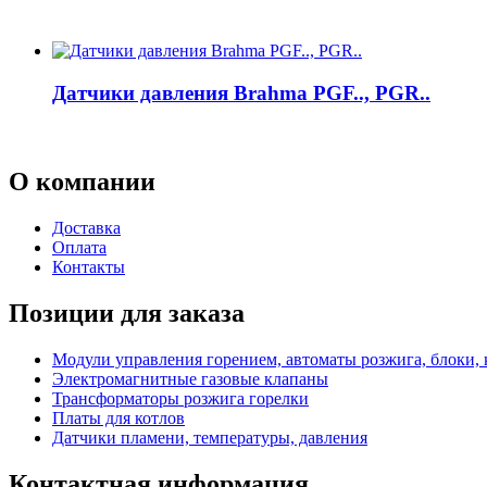
Датчики давления Brahma PGF.., PGR..
О
компании
Доставка
Оплата
Контакты
Позиции для заказа
Модули управления горением, автоматы розжига, блоки,
Электромагнитные газовые клапаны
Трансформаторы розжига горелки
Платы для котлов
Датчики пламени, температуры, давления
Контактная
информация