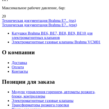
Максимальное рабочее давление, бар:
20
Техническая документация Brahma E7.. (rus)
Техническая документация Brahma E7.. (eng)
Катушки Brahma BE6, BE7, BE8, BE9, BE10 для
электромагнитных клапанов
Электромагнитные газовые клапаны Brahma VCM01
О
компании
Доставка
Оплата
Контакты
Позиции для заказа
Модули управления горением, автоматы розжига,
блоки, контроллеры
Электромагнитные газовые клапаны
Трансформаторы розжига горелки