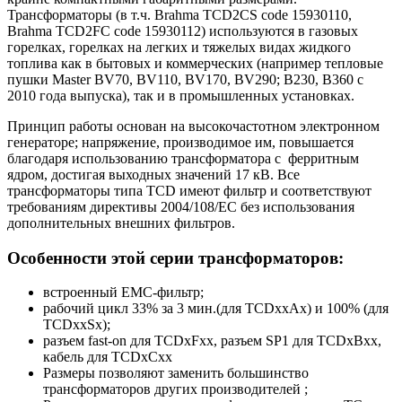
Трансформаторы (в т.ч. Brahma
TCD2CS code 15930110,
Brahma TCD2FC code 15930112
) используются в газовых
горелках, горелках на легких и тяжелых видах жидкого
топлива как в бытовых и коммерческих (например тепловые
пушки Master BV70,
BV
110,
BV
170,
BV
290; B230,
B
360 с
2010 года выпуска), так и в промышленных установках.
Принцип работы основан на высокочастотном электронном
генераторе; напряжение, производимое им, повышается
благодаря использованию трансформатора с ферритным
ядром, достигая выходных значений 17 кВ. Все
трансформаторы типа TCD имеют фильтр и соответствуют
требованиям директивы 2004/108/EC без использования
дополнительных внешних фильтров.
Особенности этой серии трансформаторов:
встроенный EMC-фильтр;
рабочий цикл 33% за 3 мин.(для TCDxxAx) и 100% (для
TCDxxSx);
разъем fast-on для TCDxFxx, разъем SP1 для TCDxBxx,
кабель для TCDxCxx
Размеры позволяют заменить большинство
трансформаторов других производителей ;