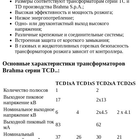
Размеры соответствуют трансформаторам серии TC и
TD производства Brahma S.p.A.;
Высокая эффективность и мощность розжига;
Низкое энергопотребление;
Одно- или двухконтактный выход высокого
напряжения;
Различные крепежные и соединительные системы;
Встроенная защита от короткого замыкания;
В газовых и жидкотопливных горелках безопасность
трансформаторов розжига зависит от контроллера.
Основные характеристики трансформаторов
Brahma серии TCD..:
TCD1xA
TCD1xS
TCD2xA
TCD2xS
Количество полюсов
1
2
Выходное пиковое
17
2x13
напряжение кВ
Номинальное выходное
6
4
2x4.5
2 x 4.1
напряжение кВ
Выходной пиковый ток
83
62
мА
Номинальный
37
26
30
21