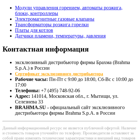
Модули управления горением, автоматы розжига,
блоки, контроллеры
Электромагнитные газовые клапаны
Трансформаторы розжига горелки
Платы для котлов
Датчики пламени, температуры, давления
Контактная
информация
эксклюзивный дистрибьютор фирмы Брахма (Brahma
S.p.A.) в России
Сертификат эксклюзивного дистрибьютора
Рабочие часы:
Пн-Пт с 9:00 до 18:00, Сб-Вс с 10:00 до
17:00
Телефоны:
+7 (495) 748-92-06
Адрес:
141014
, Московская обл., г.
Мытищи
, ул.
Селезнева 33
BRAHMA.SU -
официальный сайт эксклюзивного
дистрибьютора фирмы Brahma S.p.A. в России
Данный информационный ресурс не является публичной офертой. Наличие
и стоимость товаров уточняйте по телефону. Производители оставляют за
собой право изменять технические характеристики и внешний вид товаров