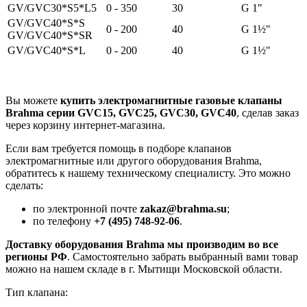
GV/GVC30*S5*L5
0 - 350
30
G 1"
GV/GVC40*S*S
0 - 200
40
G 1½"
GV/GVC40*S*SR
GV/GVC40*S*L
0 - 200
40
G 1½"
Вы можете
купить электромагнитные газовые клапаны
Brahma серии GVC15, GVC25, GVC30, GVC40
, сделав заказ
через корзину интернет-магазина.
Если вам требуется помощь в подборе клапанов
электромагнитные или другого оборудования Brahma,
обратитесь к нашему техническому специалисту. Это можно
сделать:
по электронной почте
zakaz@brahma.su
;
по телефону
+7 (495) 748-92-06
.
Доставку оборудования Brahma мы производим во все
регионы РФ
. Самостоятельно забрать выбранный вами товар
можно на нашем складе в г. Мытищи Московской области.
Тип клапана: