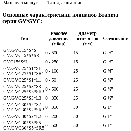
Материал корпуса:
Литой, алюминий
Основные характеристики клапанов Brahma
серии GV/GVC:
Рабочее
Диаметр
Тип
давление
отверстия
Соединение
(мбар)
(мм)
GV/GVC15*S*S
0 - 500
15
G ½"
GV/GVC15*S*SR
GVC15*S*L
0 - 250
15
G ½"
GV/GVC25*S1*S1
0 - 100
25
G ¾"
GV/GVC25*S1*SR1
GV/GVC25*S1*L1
0 - 50
25
G ¾"
GV/GVC25*S3*S3
0 - 500
25
G ¾"
GV/GVC25*S3*SR3
GV/GVC25*S3*L3
0 - 350
25
G ¾"
GV/GVC30*S2*S2
0 - 350
30
G 1"
GV/GVC30*S2*SR2
GV/GVC30*S2*L2
0 - 200
30
G 1"
GV/GVC30*S5*S5
0 - 500
30
G 1"
GV/GVC30*S5*SR5