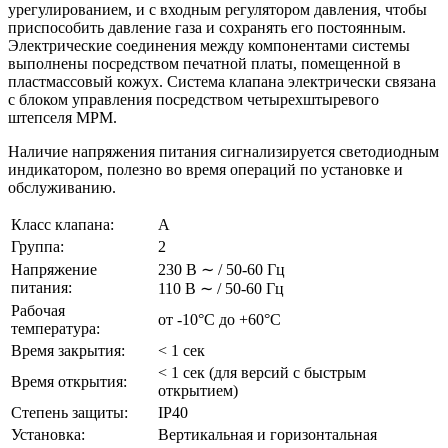
урегулированием, и с входным регулятором давления, чтобы
приспособить давление газа и сохранять его постоянным.
Электрические соединения между компонентами системы
выполнены посредством печатной платы, помещенной в
пластмассовый кожух. Система клапана электрически связана
с блоком управления посредством четырехштыревого
штепселя MPM.
Наличие напряжения питания сигнализируется светодиодным
индикатором, полезно во время операций по установке и
обслуживанию.
Класс клапана:
A
Группа:
2
Напряжение
230 В ∼ / 50-60 Гц
питания:
110 В ∼ / 50-60 Гц
Рабочая
от -10°С до +60°С
температура:
Время закрытия:
< 1 сек
< 1 сек (для версий с быстрым
Время открытия:
открытием)
Степень защиты:
IP40
Установка:
Вертикальная и горизонтальная