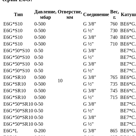
Давление,
Отверстие,
Вес,
Тип
Соединение
Катуш
мбар
мм
г.
E6G*S10
0-500
G 3/8"
760
BE6*G.
E6G*S10
0-500
G ½"
730
BE6*G.
E6G*S10
0-500
G 3/8"
740
BE6*C.
E6G*S10
0-500
G ½"
710
BE6*C.
E6G*50*S10
0-50
G 3/8"
BE7*G.
E6G*50*S10
0-50
G ½"
BE7*G.
E6G*50*S10
0-50
G 3/8"
BE7*C.
E6G*50*S10
0-50
G ½"
BE7*C.
E6G*SR10
0-500
G 3/8"
765
BE6*G.
10
E6G*SR10
0-500
G ½"
735
BE6*G.
E6G*SR10
0-500
G 3/8"
745
BE6*C.
E6G*SR10
0-500
G ½"
715
BE6*C.
E6G*50*SR10
0-50
G 3/8"
BE7*G.
E6G*50*SR10
0-50
G ½"
BE7*G.
E6G*50*SR10
0-50
G 3/8"
BE7*C.
E6G*50*SR10
0-50
G ½"
BE7*C.
E6G*L
0-200
G 3/8"
865
BE6*G.