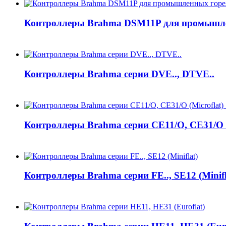
Контроллеры Brahma DSM11P для промышл
Контроллеры Brahma серии DVE.., DTVE..
Контроллеры Brahma серии CE11/O, CE31/O 
Контроллеры Brahma серии FE.., SE12 (Minifl