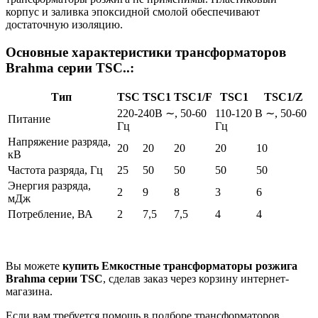
корпус и заливка эпоксидной смолой обеспечивают
достаточную изоляцию.
Основные характеристики трансформаторов
Brahma серии TSC..:
Тип
TSC
TSC1
TSC1/F
TSC1
TSC1/Z
220-240В ∼, 50-60
110-120 В ∼, 50-60
Питание
Гц
Гц
Напряжение разряда,
20
20
20
20
10
кВ
Частота разряда, Гц
25
50
50
50
50
Энергия разряда,
2
9
8
3
6
мДж
Потребление, ВА
2
7,5
7,5
4
4
Вы можете
купить Емкостные трансформаторы розжига
Brahma серии TSC
, сделав заказ через корзину интернет-
магазина.
Если вам требуется помощь в подборе трансформаторов