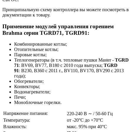
Принципиальную схему контроллера вы можете посмотреть в
документации к товару.
Применение модулей управления горением
Brahma серии TGRD71, TGRD91:
Комбинированные котлы;
Отопительные котлы;
Паровые котлы;
Теплогенераторы (в т.ч. тепловые пушки Master -
TGRD
71
:
BV69, BV77, B180 с 2010 года выпуска;
TGRD
91
: B230, В360 c 2011 г., BV110, BV170, BV290 c 2013
года
);
Обогреватели;
Конвекторы;
Водонагреватели;
Печи;
Моноблочные горелки.
Напряжение питания:
220-240 В ∼ / 50-60 Гц
Температура:
от -20°С до +70°С
Влажность:
макс. 95% при 40°С