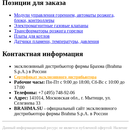
Позиции для заказа
Модули управления горением, автоматы розжига,
блоки, контроллеры
Электромагнитные газовые клапаны
Трансформаторы розжига горелки
Платы для котлов
Датчики пламени, температуры, давления
Контактная
информация
эксклюзивный дистрибьютор фирмы Брахма (Brahma
S.p.A.) в России
Сертификат эксклюзивного дистрибьютора
Рабочие часы:
Пн-Пт с 9:00 до 18:00, Сб-Вс с 10:00 до
17:00
Телефоны:
+7 (495) 748-92-06
Адрес:
141014
, Московская обл., г.
Мытищи
, ул.
Селезнева 33
BRAHMA.SU -
официальный сайт эксклюзивного
дистрибьютора фирмы Brahma S.p.A. в России
Данный информационный ресурс не является публичной офертой. Наличие