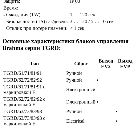
Защита:
IP 00
Время:
- Ожидания (TW):
1 … 120 сек
- Безопасности (TS) газ/дизель:
3 … 120 / 5 … 10 сек
- Отклик при потере пламени:
< 1 сек
Основные характеристики блоков управления
Brahma серии TGRD:
Выход
Выход
Тип
Сброс
EV2
EVP
TGRD/61/71/81/91
Ручной
TGRD/62/72/82/92
Ручной
•
TGRD/61/71/81/91 с
Электронный
маркировкой E
TGRD/62/72/82/92 с
Электронный
•
маркировкой E
TGRD/63/73/83/93
Ручной
•
TGRD/63/73/83/93 с
Electrical
•
маркировкой E