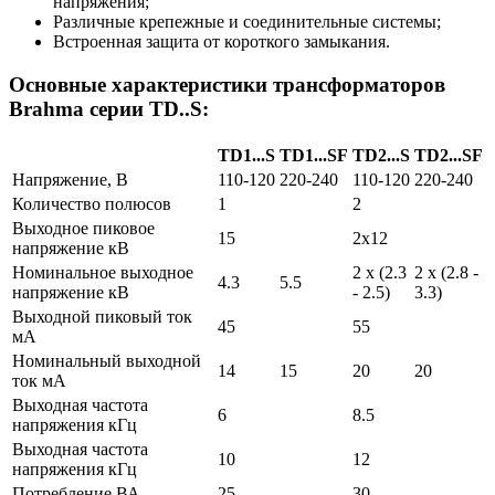
напряжения;
Различные крепежные и соединительные системы;
Встроенная защита от короткого замыкания.
Основные характеристики трансформаторов
Brahma серии TD..S:
TD1...S
TD1...SF
TD2...S
TD2...SF
Напряжение, В
110-120
220-240
110-120
220-240
Количество полюсов
1
2
Выходное пиковое
15
2x12
напряжение кВ
Номинальное выходное
2 x (2.3
2 x (2.8 -
4.3
5.5
напряжение кВ
- 2.5)
3.3)
Выходной пиковый ток
45
55
мА
Номинальный выходной
14
15
20
20
ток мА
Выходная частота
6
8.5
напряжения кГц
Выходная частота
10
12
напряжения кГц
Потребление ВА
25
30