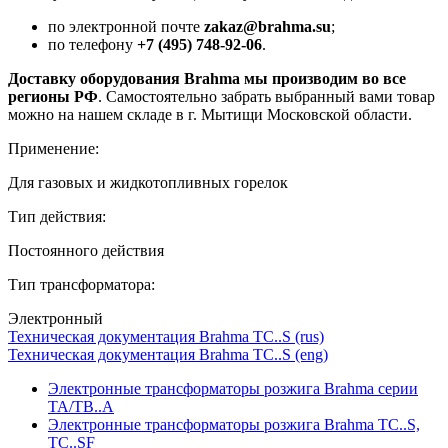
по электронной почте
zakaz@brahma.su
;
по телефону
+7 (495) 748-92-06
.
Доставку оборудования Brahma мы производим во все
регионы РФ
. Самостоятельно забрать выбранный вами товар
можно на нашем складе в г. Мытищи Московской области.
Применение:
Для газовых и жидкотопливных горелок
Тип действия:
Постоянного действия
Тип трансформатора:
Электронный
Техническая документация Brahma TC..S (rus)
Техническая документация Brahma TC..S (eng)
Электронные трансформаторы розжига Brahma серии
TA/TB..A
Электронные трансформаторы розжига Brahma TC..S,
TC..SF