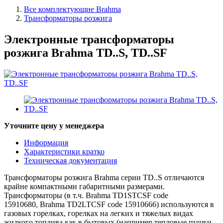
Все комплектующие Brahma
Трансформаторы розжига
Электронные трансформаторы
розжига Brahma TD..S, TD..SF
Уточните цену у менеджера
Информация
Характеристики кратко
Техническая документация
Трансформаторы розжига Brahma серии TD..S отличаются
крайне компактными габаритными размерами.
Трансформаторы
(в т.ч.
Brahma
TD1STCSF code
15910680,
Brahma
TD2LTCSF
code 15910666
)
используются в
газовых горелках, горелках на легких и тяжелых видах
жидкого топлива как в бытовых (например тепловые пушки