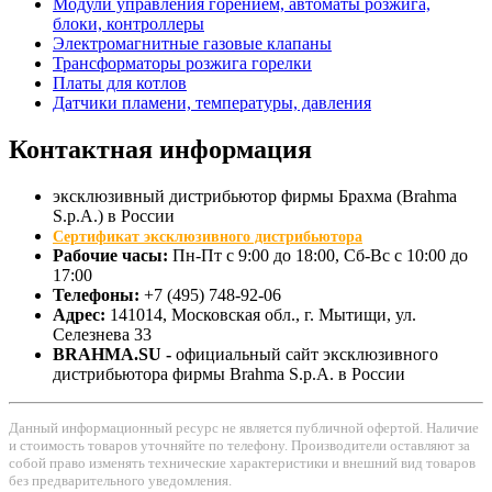
Модули управления горением, автоматы розжига,
блоки, контроллеры
Электромагнитные газовые клапаны
Трансформаторы розжига горелки
Платы для котлов
Датчики пламени, температуры, давления
Контактная
информация
эксклюзивный дистрибьютор фирмы Брахма (Brahma
S.p.A.) в России
Сертификат эксклюзивного дистрибьютора
Рабочие часы:
Пн-Пт с 9:00 до 18:00, Сб-Вс с 10:00 до
17:00
Телефоны:
+7 (495) 748-92-06
Адрес:
141014
, Московская обл., г.
Мытищи
, ул.
Селезнева 33
BRAHMA.SU -
официальный сайт эксклюзивного
дистрибьютора фирмы Brahma S.p.A. в России
Данный информационный ресурс не является публичной офертой. Наличие
и стоимость товаров уточняйте по телефону. Производители оставляют за
собой право изменять технические характеристики и внешний вид товаров
без предварительного уведомления.