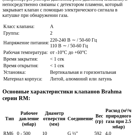
непосредственно связаны с детектором пламени, который
закрывает клапан с помощью электрического сигнала в
катушке при обнаружении газа.
Класс клапана:
A
Группа:
2
220-240 В ∼ / 50-60 Гц
Напряжение питания:
110 В ∼ / 50-60 Гц
Рабочая температура:
от -10°С до +60°С
Время закрытия:
< 1 сек
Время открытия:
< 1 сек
Установка:
Вертикальная и горизонтальная
Материал корпуса:
Литой, алюминий или латунь
Основные характеристики клапанов Brahma
серии RM:
Расход (м³/ч
Рабочее
Диаметр
Вес
природного
Тип
давление
отверстия
Соединение
(гр)
газа при 2.5
(мбар)
(мм)
мбар)
RM6
0 - 500
10
G ½"
592
4,0