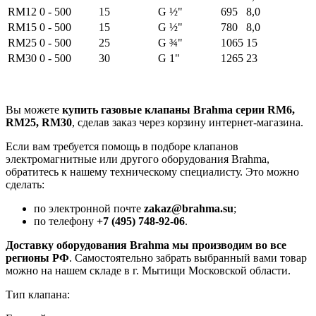
RM12
0 - 500
15
G ½"
695
8,0
RM15
0 - 500
15
G ½"
780
8,0
RM25
0 - 500
25
G ¾"
1065
15
RM30
0 - 500
30
G 1"
1265
23
Вы можете
купить газовые клапаны Brahma серии RM6,
RM25, RM30
, сделав заказ через корзину интернет-магазина.
Если вам требуется помощь в подборе клапанов
электромагнитные или другого оборудования Brahma,
обратитесь к нашему техническому специалисту. Это можно
сделать:
по электронной почте
zakaz@brahma.su
;
по телефону
+7 (495) 748-92-06
.
Доставку оборудования Brahma мы производим во все
регионы РФ
. Самостоятельно забрать выбранный вами товар
можно на нашем складе в г. Мытищи Московской области.
Тип клапана: