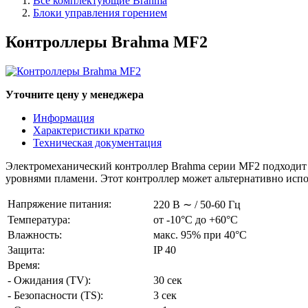
Все комплектующие Brahma
Блоки управления горением
Контроллеры Brahma MF2
Уточните цену у менеджера
Информация
Характеристики кратко
Техническая документация
Электромеханический контроллер Brahma серии MF2 подходит 
уровнями пламени. Этот контроллер может альтернативно испол
Напряжение питания:
220 В ∼ / 50-60 Гц
Температура:
от -10°С до +60°С
Влажность:
макс. 95% при 40°С
Защита:
IP 40
Время:
- Ожидания (TV):
30 сек
- Безопасности (TS):
3 сек