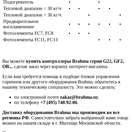
Подогреватель
•
•
Тепловой диапазон < 30 кг/ч
•
•
•
•
Тепловой диапазон > 30 кг/ч
•
•
Предварительное
•
•
•
•
•
•
воспламенение
Фотоэлементы FC7, FC8
•
•
•
Фотоэлементы FC11, FC13
•
•
•
Вы можете
купить контроллеры Brahma серии G22, GF2,
OR..
, сделав заказ через корзину интернет-магазина.
Если вам требуется помощь в подборе блоков управления
горением или другого оборудования Brahma, обратитесь к
нашему техническому специалисту. Это можно сделать:
по электронной почте
zakaz@brahma.su
;
по телефону
+7 (495) 748-92-06
.
Доставку оборудования Brahma мы производим во все
регионы РФ
. Самостоятельно забрать выбранный вами товар
можно на нашем складе в г. Мытищи Московской области.