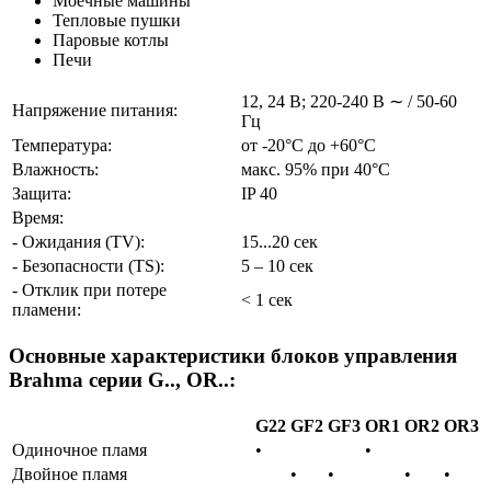
Моечные машины
Тепловые пушки
Паровые котлы
Печи
12, 24 В; 220-240 В ∼ / 50-60
Напряжение питания:
Гц
Температура:
от -20°С до +60°С
Влажность:
макс. 95% при 40°С
Защита:
IP 40
Время:
- Ожидания (TV):
15...20 сек
- Безопасности (TS):
5 – 10 сек
- Отклик при потере
< 1 сек
пламени:
Основные характеристики блоков управления
Brahma серии G.., OR..:
G22
GF2
GF3
OR1
OR2
OR3
Одиночное пламя
•
•
Двойное пламя
•
•
•
•