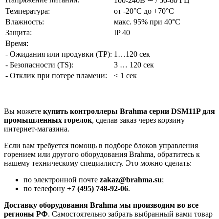
100-240В ∼ / 50-60 ГЦ
Температура:
от -20°С до +70°С
Влажность:
макс. 95% при 40°С
Защита:
IP 40
Время:
- Ожидания или продувки (TP):
1…120 сек
- Безопасности (TS):
3 … 120 сек
- Отклик при потере пламени:
< 1 сек
Вы можете
купить контроллеры Brahma серии DSM11P для
промышленных горелок
, сделав заказ через корзину
интернет-магазина.
Если вам требуется помощь в подборе блоков управления
горением или другого оборудования Brahma, обратитесь к
нашему техническому специалисту. Это можно сделать:
по электронной почте
zakaz@brahma.su
;
по телефону
+7 (495) 748-92-06
.
Доставку оборудования Brahma мы производим во все
регионы РФ
. Самостоятельно забрать выбранный вами товар