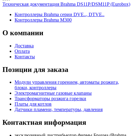
Техническая документация Brahma DS11P/DSM11P (Eurobox)
Контроллеры Brahma серии DVE.., DTVE..
Контроллеры Brahma M300
О
компании
Доставка
Оплата
Контакты
Позиции для заказа
Модули управления горением, автоматы розжига,
блоки, контроллеры
Электромагнитные газовые клапаны
Трансформаторы розжига горелки
Платы для котлов
Датчики пламени, температуры, давления
Контактная
информация
эксклюзивный дистрибьютор фирмы Брахма (Brahma