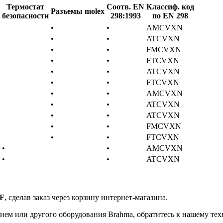
Термостат
Соотв. EN
Классиф. код
Разъемы molex
безопасности
298:1993
по EN 298
•
•
AMCVXN
•
•
ATCVXN
•
•
FMCVXN
•
•
FTCVXN
•
•
ATCVXN
•
•
FTCVXN
•
•
AMCVXN
•
•
ATCVXN
•
•
ATCVXN
•
•
FMCVXN
•
•
FTCVXN
•
•
AMCVXN
•
•
ATCVXN
1F
, сделав заказ через корзину интернет-магазина.
ием или другого оборудования Brahma, обратитесь к нашему тех