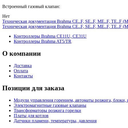
Встроенный газовый клапан:
Нет
Техническая документация Brahma CE..F, SE..F, ME..F, TE..F (Mic
Техническая документация Brahma CE..F, SE..F, ME..F, TE..F (Mic
Контроллеры Brahma CE11U, CE31U
Контроллеры Brahma AT5/TR
О
компании
Доставка
Оплата
Контакты
Позиции для заказа
Модули управления горением, автоматы розжига, блоки,
Электромагнитные газовые клапаны
Трансформаторы розжига горелки
Платы для котлов
Датчики пламени, температуры, давления