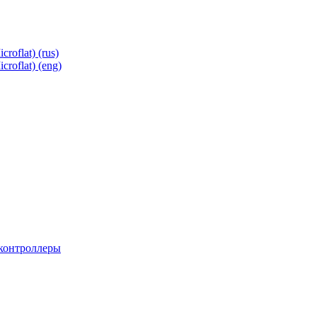
roflat) (rus)
roflat) (eng)
 контроллеры