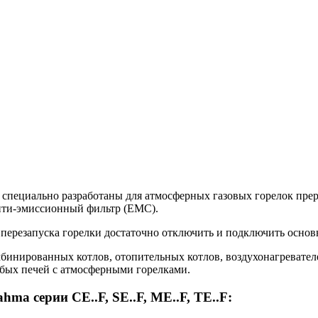
at) специально разработаны для атмосферных газовых горелок пр
нти-эмиссионный фильтр (EMC).
перезапуска горелки достаточно отключить и подключить основ
бинированных котлов, отопительных котлов, воздухонагревателе
юбых печей с атмосферными горелками.
a серии CE..F, SE..F, ME..F, TE..F: