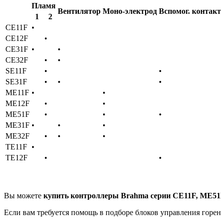
Пламя
Вентилятор
Моно-электрод
Вспомог. контакт
1
2
CE11F
•
CE12F
•
CE31F
•
•
CE32F
•
•
SE11F
•
•
SE31F
•
•
•
ME11F
•
•
ME12F
•
•
ME51F
•
•
•
ME31F
•
•
•
ME32F
•
•
•
TE11F
•
TE12F
•
•
Вы можете
купить контроллеры Brahma серии CE11F, ME5
Если вам требуется помощь в подборе блоков управления горен